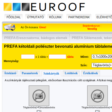
Bejelentkezve :
Az Ön kosara:
Üres!
Vendég
PREFA Ereszcsatorna, bádogos elemek
PREFA Síklemezek, teker
PREFA kétoldali poliészter bevonatú alumínium táblalem
x 1 tábla
=
tábla
Méret:
Mennyiség:
Szín:
Áttekintő
Paraméterek
Letöltések
Értékelések
Színkártyák
A színkártyák tájékoztató jellegűek, elsősorban illusztrációs célt szolgálnak. A fizikai me
Téglavörös(+F)/rozsdavörös
Téglavörös/rozsdavörös(+