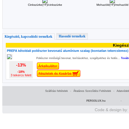
Cinkszürke(+F)/cinkszürke
Mohazöld(+F)/mohazöld
Hasonló termékek
Kiegészítő, kapcsolódó termékek
Kiegész
PREFA kétoldali poliészter bevonatú alumínium szalag (bontatlan tekercslemez) f
Poliészter minőségű bevonat, borításokhoz, szegélyekhez és fedés...
Továb
-13%
-18%
3 tekercs felett
Szállítási feltételek
-
Általános Szerződési Feltételek
-
Adatvédel
PERGOLUX.hu
-
Code & design by: