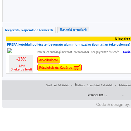
Hasonló termékek
Kiegészítő, kapcsolódó termékek
Kiegész
PREFA kétoldali poliészter bevonatú alumínium szalag (bontatlan tekercslemez) f
Poliészter minőségű bevonat, borításokhoz, szegélyekhez és fedés...
Továb
-13%
-18%
3 tekercs felett
Szállítási feltételek
-
Általános Szerződési Feltételek
-
Adatvédel
PERGOLUX.hu
-
Code & design by: