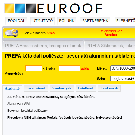
Bejelentkezve :
Az Ön kosara:
Üres!
Vendég
PREFA Ereszcsatorna, bádogos elemek
PREFA Síklemezek, teker
PREFA kétoldali poliészter bevonatú alumínium táblalem
x 1 tábla
=
tábla
Méret:
Mennyiség:
Szín:
Paraméterek
Színkártyák
Letöltések
Értékelések
Áttekintő
Alumínium lemez ereszcsatorna, szegélyek készítésére.
Alapanyag: AlMn
Bevonat: kétoldali poliészter
Figyelem: NEM alkalmas Prefalz fedések kiegészítésére, helyettesítésére!