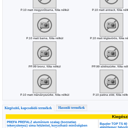
P.10 matt mogyoróbarna, fólia nélkül
P.10 matt antracit, fólia nél
P.10 matt barna, fólia nélkül
P.10 matt téglavörös, fólia né
PP.99 bronz, fólia nélkül
PP.99 sötétszürke, fólia nél
P.10 matt márványszürke, fólia nélkül
P.10 patina zöld, fólia nélk
Hasonló termékek
Kiegészítő, kapcsolódó termékek
Kiegész
PREFA PREFALZ alumínium szalag (bontatlan
Bauder TOP TS 40 
tekercslemez) sima felülettel, korcolható minőségben
alátétlemez faborí