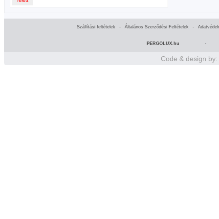
felett
Szállítási feltételek
-
Általános Szerződési Feltételek
-
Adatvédel
PERGOLUX.hu
-
Code & design by: