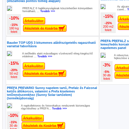
(elszámolás pontos tömeg alapján)
Az aljzat
PREFALZ ® hajlékonyságának köszönhetően könnyebben
cseré...
T
formálható, ...
Tovább >>>
-15%
-10%
-25%
-15%
200 m2
180 kg
felett
felett
PREFA PREFALZ szo
Bauder TOP UDS 3 bitumenes alátétszigetelés ragasztható
lemezfedés korcair
varrattal faborításra
napelemes panel
A tetőfedés alatti másodlagos vízelvezető réteg kiegészítő
A robusztus
védelmet ...
Tovább >>>
fejlesztése 
-15%
-3%
-20%
-5%
50 m2
30 db
felett
felett
PREFA PREVARIO Sunny napelem tartó, Prefalz és Falzonal
kettős állókorcos, valamint a Prefa kiselemes
tetőrendszerekhez (Sunny Solar tartóelem)
(termékújdonság)
A napkollektoros és fotovoltaikus rendszerek biztonságos
rögzítéséhez a PREFA...
Tovább >>>
-10%
-15%
30 db