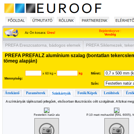
Bejelentkezve :
Az Ön kosara:
Üres!
Vendég
PREFA Ereszcsatorna, bádogos elemek
PREFA Síklemezek, teker
PREFA PREFALZ alumínium szalag (bontatlan tekercsleme
tömeg alapján)
x 60 kg
=
kg
Méret:
Mennyiség:
Szín:
Áttekintő
Paraméterek
Fotók/Képek
Letöltések
Érték
Színkártyák
A színkártyák tájékoztató jellegűek, elsősorban illusztrációs célt szolgálnak. A fizikai me
Festetlen natúr alu
P.10 matt mohazöld (RAL 6005), fó