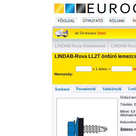
Az Ön kosara:
Üres!
LINDAB-Rova Kötőelemek
LINDAB-Rov
LINDAB-Rova LL2T önfúró lemezcsa
x 1 doboz
=
d
Mennyiség:
Paraméterek
Színkártyák
Letö
Áttekintő
Önfúró le
Tömítés:
Méret: 4,
Átfúrható
Kulcsméret
Átlagos
an