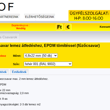
Bejelentkezve :
Kereset
Vendég
a Csavarok
var lemez átfedéshez, EPDM tömítéssel (fűzőcsavar)
oboz
Méret:
Szín:
ltések
Értékelések
mezcsavar max. 2 mm lemez átfedéshez.
 EPDM
8 x 22 mm
 lemezvastagság: 2,0 mm
: 8-as
yagszükséglet: 2-3 db/ lemez m2