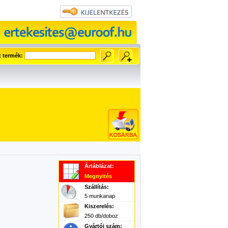
t termék:
Ártáblázat:
Megnyités
Szállítás:
5 munkanap
Kiszerelés:
250 db/doboz
Gyártói szám: