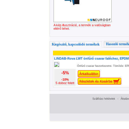
A kép illusztráció, a termék a valóságban
eltérő lehet.
Hasonló termé
Kiegészítő, kapcsolódó termékek
LINDAB-Rova LWT önfúró csavar faléchez, EPDM 
Önfúró csavar faszerkezetre. Tömítés: E
-5%
-10%
5 doboz felett
Szállítási feltételek
-
Általá