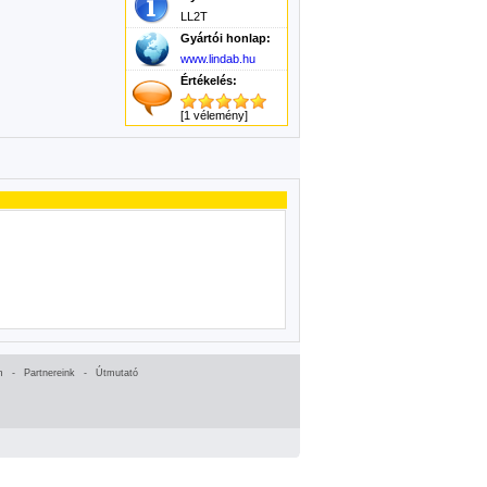
LL2T
Gyártói honlap:
www.lindab.hu
Értékelés:
[1 vélemény]
m
-
Partnereink
-
Útmutató