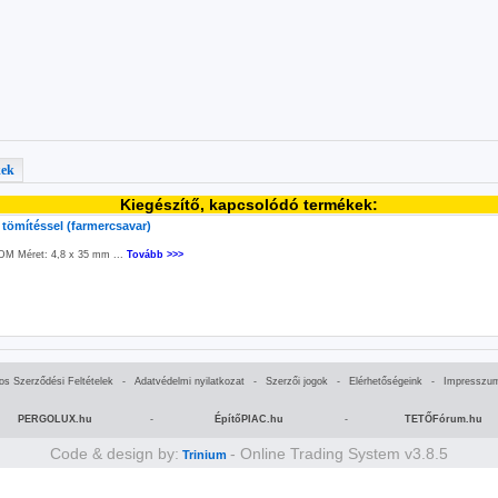
kek
Kiegészítő, kapcsolódó termékek:
tömítéssel (farmercsavar)
PDM Méret: 4,8 x 35 mm ...
Tovább >>>
nos Szerződési Feltételek
-
Adatvédelmi nyilatkozat
-
Szerzői jogok
-
Elérhetőségeink
-
Impresszu
PERGOLUX.hu
-
ÉpítőPIAC.hu
-
TETŐFórum.hu
Code & design by:
- Online Trading System v3.8.5
Trinium