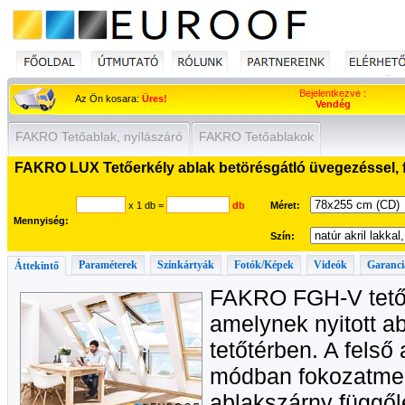
Bejelentkezve :
Az Ön kosara:
Üres!
Vendég
FAKRO Tetőablak, nyílászáró
FAKRO Tetőablakok
FAKRO LUX Tetőerkély ablak betörésgátló üvegezéssel, f
x 1 db
=
db
Méret:
Mennyiség:
Szín:
Paraméterek
Színkártyák
Fotók/Képek
Videók
Garanci
Áttekintő
FAKRO FGH-V tetőe
amelynek nyitott ab
tetőtérben. A felső
módban fokozatment
ablakszárny függőle