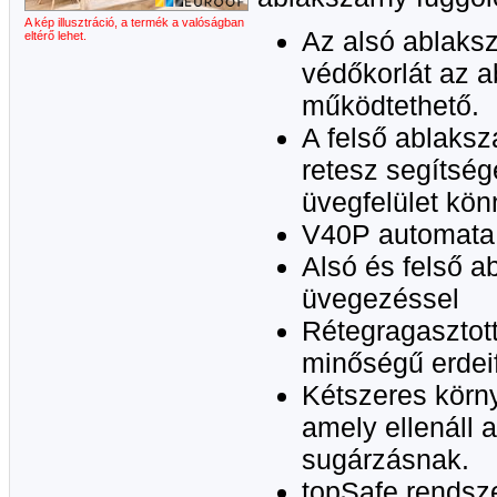
A kép illusztráció, a termék a valóságban
Az alsó ablaksz
eltérő lehet.
védőkorlát az a
működtethető.
A felső ablaksz
retesz segítség
üvegfelület kön
V40P automata 
Alsó és felső a
üvegezéssel
Rétegragasztot
minőségű erdei
Kétszeres körny
amely ellenáll 
sugárzásnak.
topSafe rendsz