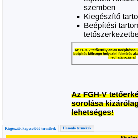
szemben
Kiegészítő tart
Beépítési tartom
tetőszerkezetbe
Az FGH-V tetőerkély ablak beépítéssel 
beépítés költsége helyszíni felmérés ala
meghatározásra!
Az FGH-V tetőerkél
sorolása kizárólag
lehetséges!
Hasonló termékek
Kiegészítő, kapcsolódó termékek
Kiegész