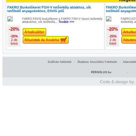
FAKRO Burkolókeret FGH-V tetőerkély ablakhoz, sík
FAKRO Burkolókere
tetőfedő anyagokokhoz, ESV/G jelű
tetőfedő anyagokh
FAKRO ESV/G burkolókeret a FAKRO FGH-V típusú tetőerkély
FAKRO EZV-
ablakokhoz, sík tetőfedőa...
Tovább >>>
tetőerkély 
-20%
-20%
-25%
-25%
2 db
2 db
felett
felett
Szállítási feltételek
-
Általános Szerződési Feltételek
-
Adatvédel
PERGOLUX.hu
-
Code & design by: