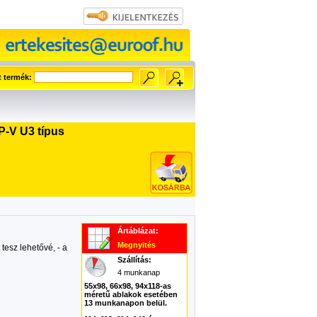
t termék:
P-V U3 típus
Ártáblázat:
Megnyités
tesz lehetővé, - a
Szállítás:
4 munkanap
55x98, 66x98, 94x118-as
méretű ablakok esetében
13 munkanapon belül.