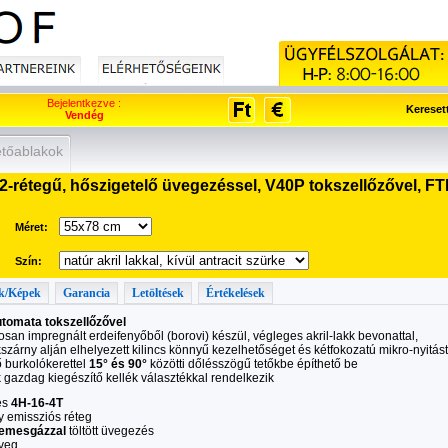
Bejelentkezve :
Kereset
Vendég
tőablakok
2-rétegű, hőszigetelő üvegezéssel, V40P tokszellőzővel, FT
Méret:
Szín:
k/Képek
Garancia
Letöltések
Értékelések
tomata tokszellőzővel
san impregnált erdeifenyőből (borovi) készül, végleges akril-lakk bevonattal,
kszárny alján elhelyezett kilincs könnyű kezelhetőséget és kétfokozatú mikro-nyitást 
 burkolókerettel
15° és 90°
közötti dőlésszögű tetőkbe építhető be
k gazdag kiegészítő kellék választékkal rendelkezik
és
4H-16-4T
y emissziós réteg
nemesgázzal
töltött üvegezés
üveg