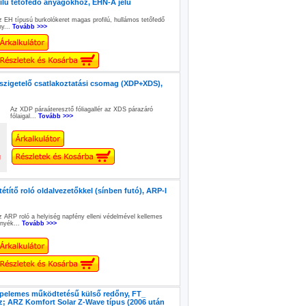
lú tetőfedő anyagokhoz, EHN-A jelű
z EH típusú burkolókeret magas profilú, hullámos tetőfedő
ny...
Tovább >>>
zigetelő csatlakoztatási csomag (XDP+XDS),
Az XDP páraáteresztő fóliagallér az XDS párazáró
fólaigal...
Tovább >>>
g
títő roló oldalvezetőkkel (sínben futó), ARP-I
z ARP roló a helyiség napfény elleni védelmével kellemes
rnyék...
Tovább >>>
elemes működtetésű külső redőny, FT_
; ARZ Komfort Solar Z-Wave típus (2006 után