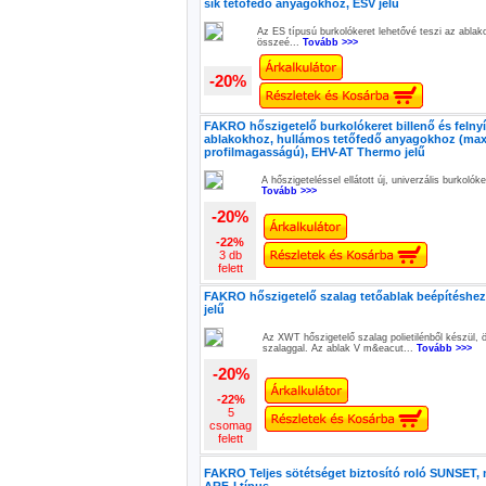
sík tetőfedő anyagokhoz, ESV jelű
Az ES típusú burkolókeret lehetővé teszi az ablak
összeé...
Tovább >>>
-20%
FAKRO hőszigetelő burkolókeret billenő és felnyí
ablakokhoz, hullámos tetőfedő anyagokhoz (m
profilmagasságú), EHV-AT Thermo jelű
A hőszigeteléssel ellátott új, univerzális burkolóke
Tovább >>>
-20%
-22%
3 db
felett
FAKRO hőszigetelő szalag tetőablak beépítéshez
jelű
Az XWT hőszigetelő szalag polietilénből készül, 
szalaggal. Az ablak V m&eacut...
Tovább >>>
-20%
-22%
5
csomag
felett
FAKRO Teljes sötétséget biztosító roló SUNSET, 