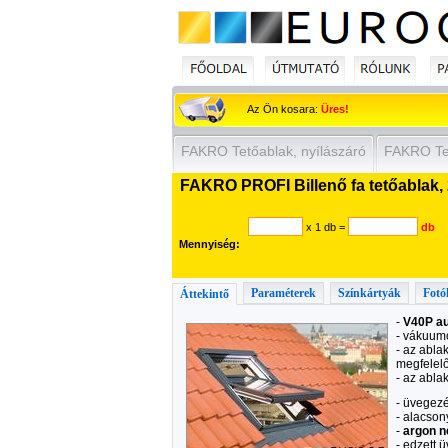
Az Ön kosara:
Üres!
FAKRO Tetőablak, nyílászáró
FAKRO Te
FAKRO PROFI Billenő fa tetőablak, 
x 1 db
=
db
Mennyiség:
Paraméterek
Színkártyák
Fotó
Áttekintő
-
V40P au
- vákuumo
- az abla
megfelelő
- az abla
- üvegez
- alacson
-
argon 
- edzett 