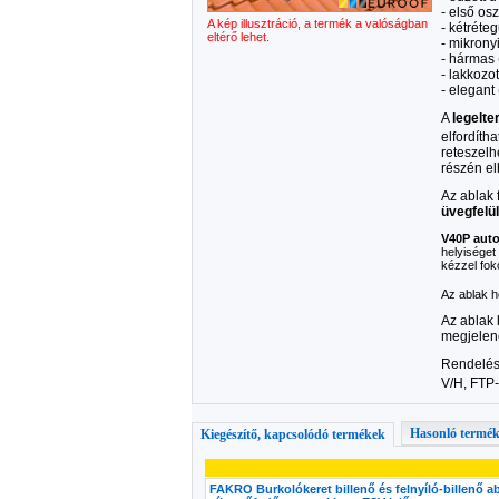
- első os
A kép illusztráció, a termék a valóságban
- kétréteg
eltérő lehet.
- mikrony
- hármas (
- lakkozot
- elegant (
A
legelte
elfordíth
reteszelh
részén el
Az ablak 
üvegfelül
V40P auto
helyiséget 
kézzel fok
Az ablak h
Az ablak 
megjelen
Rendelésr
V/H, FTP
Hasonló termé
Kiegészítő, kapcsolódó termékek
FAKRO Burkolókeret billenő és felnyíló-billenő a