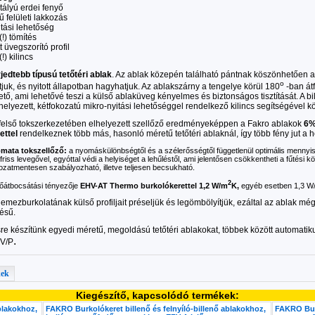
ztályú erdei fenyő
ű felületi lakkozás
itási lehetőség
!) tömítés
t üvegszorító profil
!) kilincs
rjedtebb típusú tetőtéri ablak
. Az ablak közepén található pántnak köszönhetően a
o
atjuk, és nyitott állapotban hagyhatjuk. Az ablakszárny a tengelye körül 180
-ban átf
ető, ami lehetővé teszi a külső ablaküveg kényelmes és biztonságos tisztítását. A bi
helyezett, kétfokozatú mikro-nyitási lehetőséggel rendelkező kilincs segítségével 
felső tokszerkezetében elhelyezett szellőző eredményeképpen a Fakro ablakok
6%
ettel
rendelkeznek több más, hasonló méretű tetőtéri ablaknál, így több fény jut a 
mata tokszellőző:
a nyomáskülönbségtől és a szélerősségtől függetlenül optimális mennyisé
friss levegővel, egyóttal védi a helyiséget a lehűléstől, ami jelentősen csökkentheti a fűtési kö
ozatmentesen szabályozható, illetve teljesen becsukható.
2
őátbocsátási tényezője
EHV-AT Thermo burkolókerettel 1,2 W/m
K,
egyéb esetben 1,3 W
lemezburkolatának külső profiljait préseljük és legömbölyítjük, ezáltal az ablak mé
ésű.
e készítünk egyedi méretű, megoldású tetőtéri ablakokat, többek között automatiku
.
-V/P
kek
Kiegészítő, kapcsolódó termékek:
blakokhoz,
FAKRO Burkolókeret billenő és felnyíló-billenő ablakokhoz,
FAKRO Burk