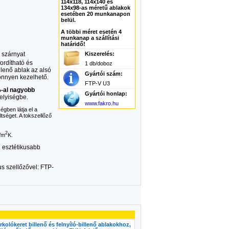
114x118, 114x140 és
134x98-as méretű ablakok
esetében 20 munkanapon
belül.
A többi méret esetén 4
munkanap a szállítási
határidő!
 szárnyat
Kiszerelés:
ordítható és
1 db/doboz
llenő ablak az alsó
Gyártói szám:
könnyen kezelhető.
FTP-V U3
-al nagyobb
Gyártói honlap:
helyiségbe.
www.fakro.hu
gben látja el a
ltséget. A tokszellőző
2
/m
K.
g esztétikusabb
s szellőzővel: FTP-
olókeret billenő és felnyíló-billenő ablakokhoz,