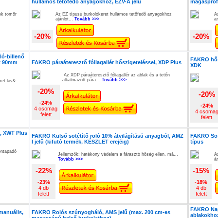
hullámos tetőfedő anyagokhoz, EZV-A jelű
magasprofi
ok tömör
Az EZ típusú burkolókeret hullámos tetőfedő anyagokhoz
A
ajánlot...
Tovább >>>
a
-20%
-20%
ló-billenő
FAKRO hős
ax 90mm
FAKRO páraáteresztő fóliagallér hőszigeteléssel, XDP Plus
XDK
Az XDP páraáteresztő fóliagallér az ablak és a tetőn
alkalmazott pára...
Tovább >>>
ret kiv&...
-20%
-20%
-24%
-24%
4 csomag
4 csoma
felett
felett
, XWT Plus
FAKRO Külső sötétítő roló 10% átvilágítású anyagból, AMZ
FAKRO Söté
I jelű (kifutó termék, KÉSZLET erejéig)
típus
öntapadó
Jellemzők: hatékony védelem a fárasztó hőség ellen, má...
A
Tovább >>>
á
-22%
-15%
-23%
-18%
4 db
4 db
felett
felett
FAKRO Nap
manuális,
FAKRO Rolós szúnyogháló, AMS jelű (max. 200 cm-es
ablakokhoz