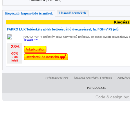
Hasonló termékek
Kiegészítő, kapcsolódó termékek
Kiegész
FAKRO LUX Tetőerkély ablak betörésgátló üvegezéssel, fa, FGH-V P2 jelű
FAKRO FGH-V tetőerkély ablak nagyméretű tetőablak, amelynek nyitott ablakszárnyai er
Tovább >>>
-28%
-30%
2 db
felett
Szállítási feltételek
-
Általános Szerződési Feltételek
-
Adatvédel
PERGOLUX.hu
-
Code & design by: