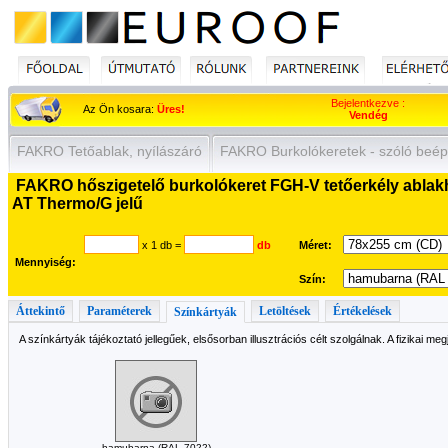
Bejelentkezve :
Az Ön kosara:
Üres!
Vendég
FAKRO Tetőablak, nyílászáró
FAKRO Burkolókeretek - szóló beép
FAKRO hőszigetelő burkolókeret FGH-V tetőerkély ablak
AT Thermo/G jelű
x 1 db
=
db
Méret:
Mennyiség:
Szín:
Áttekintő
Paraméterek
Letöltések
Értékelések
Színkártyák
A színkártyák tájékoztató jellegűek, elsősorban illusztrációs célt szolgálnak. A fizikai me
hamubarna (RAL 7022)