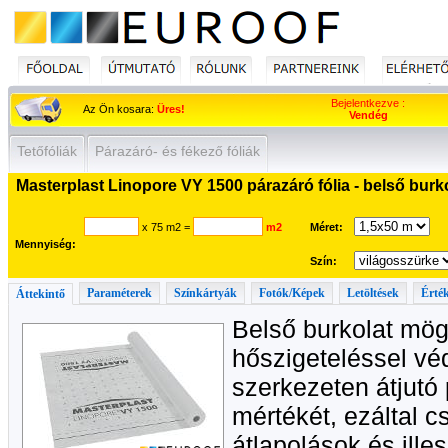
Bejelentkezve :
Az Ön kosara:
Üres!
Vendég
Tetőfóliák
Párazáró- és fékező fóliák
Masterplast Linopore VY 1500 párazáró fólia - belső burk
x 75 m2
=
m2
Méret:
Mennyiség:
Szín:
Paraméterek
Színkártyák
Fotók/Képek
Letöltések
Érték
Áttekintő
Belső burkolat mög
hőszigeteléssel véd
szerkezeten átjutó
mértékét, ezáltal c
átlapolások és ille