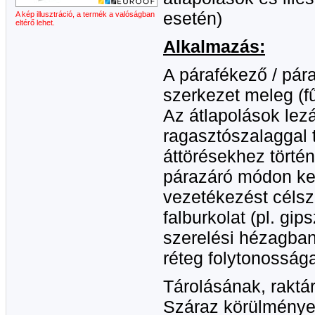
esetén)
A kép illusztráció, a termék a valóságban
eltérő lehet.
Alkalmazás:
A párafékező / pára
szerkezet meleg (fű
Az átlapolások lez
ragasztószalaggal 
áttörésekhez történ
párazáró módon kel
vezetékezést célsze
falburkolat (pl. gip
szerelési hézagban
réteg folytonosság
Tárolásának, raktá
Száraz körülmények