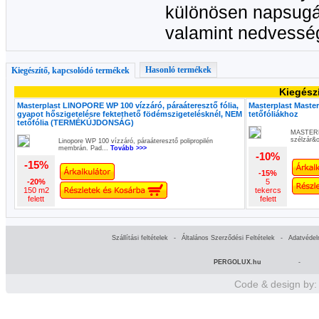
különösen napsugár
valamint nedvességt
Hasonló termékek
Kiegészítő, kapcsolódó termékek
Kiegész
Masterplast LINOPORE WP 100 vízzáró, páraáteresztő fólia,
Masterplast Master
gyapot hőszigetelésre fektethető födémszigetelésknél, NEM
tetőfóliákhoz
tetőfólia (TERMÉKÚJDONSÁG)
MASTERFO
szélzár&
Linopore WP 100 vízzáró, páraáteresztő polipropilén
membrán. Pad...
Tovább >>>
-10%
-15%
-15%
-20%
5
150 m2
tekercs
felett
felett
Szállítási feltételek
-
Általános Szerződési Feltételek
-
Adatvédel
PERGOLUX.hu
-
Code & design by: