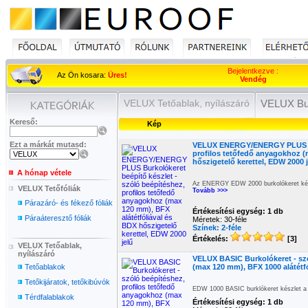
Bejelentkezve :
Az Ön kosara:
Üres!
Vendég
VELUX Tetőablak, nyílászáró
VELUX Bur
Kereső:
Kép
Ezt a márkát mutasd:
VELUX ENERGY/ENERGY PLUS Bur
profilos tetőfedő anyagokhoz (
hőszigetelő kerettel, EDW 2000 
A hónap vétele
Az ENERGY EDW 2000 burkolókeret kész
VELUX Tetőfóliák
Tovább >>>
Párazáró- és fékező fóliák
Értékesítési egység: 1 db
Páraáteresztő fóliák
Méretek: 30-féle
Színek: 2-féle
Értékelés:
[3]
VELUX Tetőablak,
nyílászáró
VELUX BASIC Burkolókeret - szó
Tetőablakok
(max 120 mm), BFX 1000 alátétfó
Tetőkijáratok, tetőkibúvók
EDW 1000 BASIC burklókeret készlet a k
Térdfalablakok
Értékesítési egység: 1 db