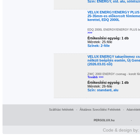
Szín: ENERGY, std. alu, sötéts
VELUX ENERGY/ENERGY PLUS Bur
25-35mm-es előkorcolt fémlemez
kerettel, EDQ 2000L
EDQ 2000L ENERGY/ENERGY PLUS burkló
>>>
Értékesítési egység: 1 db
Méretek: 25-féle
Színek: 2-féle
VELUX ENERGY takarólemez cso
nélküli beépítés esetén, Új Gen
(2026.03.01-től)
ZWC 2000 ENERGY csomag - korolt fém
Tovább >>>
Értékesítési egység: 1 db
Méretek: 26-féle
Szín: standard, alu
Szállítási feltételek
-
Általános Szerződési Feltételek
-
Adatvédel
PERGOLUX.hu
-
Code & design by: