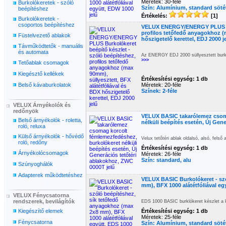
Méretek: 30-féle
Burkolókeretek - szóló
Szín: Alumínium, standard söt
beépítéshez
Értékelés:
[1]
Burkolókeretek -
csoportos beépítéshez
VELUX ENERGY/ENERGY PLUS Bur
profilos tetőfedő anyagokhoz (m
Füstelvezető ablakok
hőszigetelő kerettel, EDJ 2000 j
Távműködtetők - manuális
és automata
Az ENERGY EDJ 2000 süllyesztett burko
>>>
Tetőablak csomagok
Kiegésztő kellékek
Értékesítési egység: 1 db
Belső kávaburkolatok
Méretek: 20-féle
Színek: 2-féle
VELUX Árnyékolók és
redőnyök
VELUX BASIC takarólemez csom
Belső árnyékolók - roletta,
nélküli beépítés esetén, Új Gen
roló, reluxa
Külső árnyékolók - hővédő
Velux tetőtéri ablak oldalsó, alsó, felső
roló, redőny
Értékesítési egység: 1 db
Árnyékolócsomagok
Méretek: 26-féle
Szín: standard, alu
Szúnyoghálók
Adapterek működtetéshez
VELUX BASIC Burkolókeret - sz
mm), BFX 1000 alátétfóliával eg
VELUX Fénycsatorna
rendszerek, bevilágítók
EDS 1000 BASIC burklókeret készlet a 
Kiegészítő elemek
Értékesítési egység: 1 db
Méretek: 25-féle
Fénycsatorna
Szín: Alumínium, standard söt