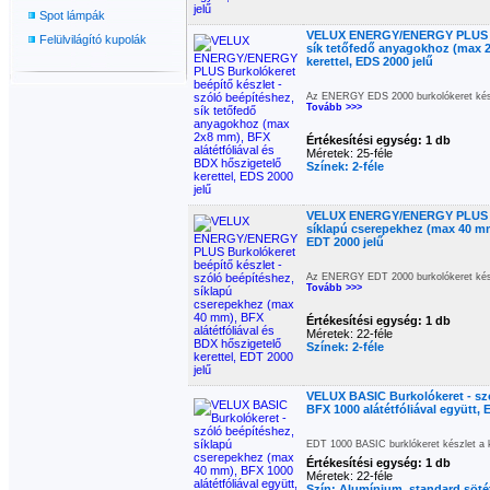
Spot lámpák
VELUX ENERGY/ENERGY PLUS Bur
Felülvilágító kupolák
sík tetőfedő anyagokhoz (max 2
kerettel, EDS 2000 jelű
Az ENERGY EDS 2000 burkolókeret kész
Tovább >>>
Értékesítési egység: 1 db
Méretek: 25-féle
Színek: 2-féle
VELUX ENERGY/ENERGY PLUS Bur
síklapú cserepekhez (max 40 mm)
EDT 2000 jelű
Az ENERGY EDT 2000 burkolókeret kész
Tovább >>>
Értékesítési egység: 1 db
Méretek: 22-féle
Színek: 2-féle
VELUX BASIC Burkolókeret - sz
BFX 1000 alátétfóliával együtt, 
EDT 1000 BASIC burklókeret készlet a k
Értékesítési egység: 1 db
Méretek: 22-féle
Szín: Alumínium, standard söt