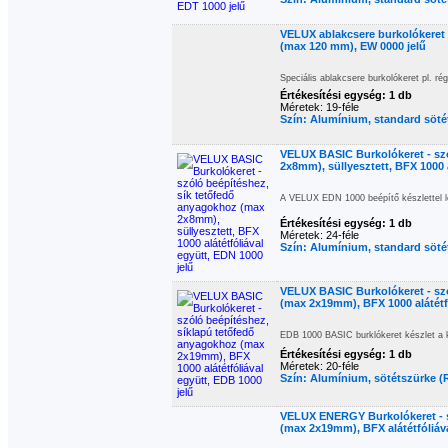
VELUX ablakcsere burkolókeret 
(max 120 mm), EW 0000 jelű
Speciális ablakcsere burkolókeret pl. r
Értékesítési egység: 1 db
Méretek: 19-féle
Szín: Alumínium, standard söt
VELUX BASIC Burkolókeret - sz
2x8mm), süllyesztett, BFX 1000 a
A VELUX EDN 1000 beépítő készlettel leh
Értékesítési egység: 1 db
Méretek: 24-féle
Szín: Alumínium, standard söt
VELUX BASIC Burkolókeret - sz
(max 2x19mm), BFX 1000 alátétfó
EDB 1000 BASIC burklókeret készlet a k
Értékesítési egység: 1 db
Méretek: 20-féle
Szín: Alumínium, sötétszürke (
VELUX ENERGY Burkolókeret - s
(max 2x19mm), BFX alátétfóliáva