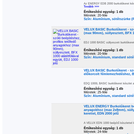
Az ENERGY EDB 2000 burkolókeret kész
Tovább >>>
Értékesítési egység: 1 db
Méretek: 20-féle
Szín: Alumínium, sötétszürke (
VELUX BASIC Burkolókeret - szó
(max 90mm), süllyesztett, BFX 10
EDJ 1000 BASIC süllyeszett burklókeret
Értékesítési egység: 1 db
Méretek: 20-féle
Szín: Alumínium, standard söt
VELUX BASIC Burkolókeret - sz
előkorcolt fémlemezfedéshez, B
EDQ 1000L BASIC burklókeret készlet a 
Értékesítési egység: 1 db
Méretek: 25-féle
Szín: Alumínium, standard söt
VELUX ENERGY Burkolókeret beép
anyagokhoz (max 2x8mm), süllye
kerettel, EDN 2000 jelű
A VELUX EDN 1000 beépítő készlettel leh
Értékesítési egység: 1 db
Méretek: 24-féle