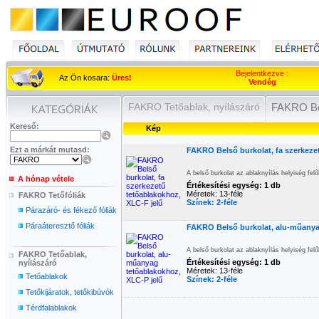
Bejelentkezve :
Az Ön kosara:
Üres!
Vendég
FAKRO Tetőablak, nyílászáró
FAKRO Be
Kereső:
Kép
Ezt a márkát mutasd:
FAKRO Belső burkolat, fa szerkeze
A belső burkolat az ablaknyílás helyiség fel
A hónap vétele
Értékesítési egység: 1 db
Méretek: 13-féle
FAKRO Tetőfóliák
Színek: 2-féle
Párazáró- és fékező fóliák
Páraáteresztő fóliák
FAKRO Belső burkolat, alu-műanya
A belső burkolat az ablaknyílás helyiség fel
FAKRO Tetőablak,
Értékesítési egység: 1 db
nyílászáró
Méretek: 13-féle
Tetőablakok
Színek: 2-féle
Tetőkijáratok, tetőkibúvók
Térdfalablakok