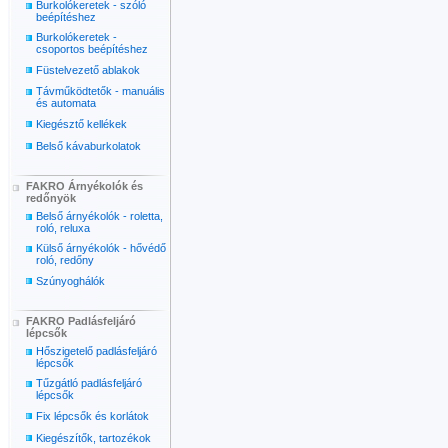
Burkolókeretek - szóló
beépítéshez
Burkolókeretek -
csoportos beépítéshez
Füstelvezető ablakok
Távműködtetők - manuális
és automata
Kiegésztő kellékek
Belső kávaburkolatok
FAKRO Árnyékolók és
redőnyök
Belső árnyékolók - roletta,
roló, reluxa
Külső árnyékolók - hővédő
roló, redőny
Szúnyoghálók
FAKRO Padlásfeljáró
lépcsők
Hőszigetelő padlásfeljáró
lépcsők
Tűzgátló padlásfeljáró
lépcsők
Fix lépcsők és korlátok
Kiegészítők, tartozékok