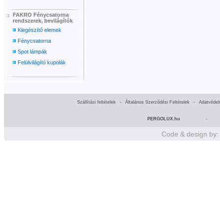
FAKRO Fénycsatorna
rendszerek, bevilágítók
Kiegészítő elemek
Fénycsatorna
Spot lámpák
Felülvilágító kupolák
Szállítási feltételek
-
Általános Szerződési Feltételek
-
Adatvédel
PERGOLUX.hu
-
Code & design by: