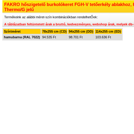
FAKRO hőszigetelő burkolókeret FGH-V tetőerkély ablakhoz,
Thermo/G jelű
Termékeink az alábbi méret-szín kombinációkban rendelhetŐek:
A táblázatban feltüntetett árak a bruttó, kedvezményes, webshop árak, melyek
db-
Szín\méret
78x255 cm (CD)
94x255 cm (DD)
114x255 cm (ED)
hamubarna (RAL 7022)
94.535 Ft
98.701 Ft
103.636 Ft