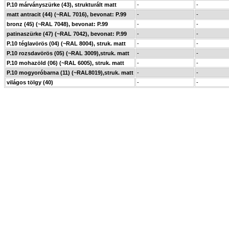
P.10 márványszürke (43), strukturált matt
-
-
matt antracit (44) (~RAL 7016), bevonat: P.99
-
-
bronz (45) (~RAL 7048), bevonat: P.99
-
-
patinaszürke (47) (~RAL 7042), bevonat: P.99
-
-
P.10 téglavörös (04) (~RAL 8004), struk. matt
-
-
P.10 rozsdavörös (05) (~RAL 3009),struk. matt
-
-
P.10 mohazöld (06) (~RAL 6005), struk. matt
-
-
P.10 mogyoróbarna (11) (~RAL8019),struk. matt
-
-
világos tölgy (40)
-
-