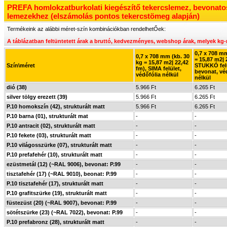
PREFA homlokzatburkolati kiegészítő tekercslemez, bevonatos
lemezekhez (elszámolás pontos tekercstömeg alapján)
Termékeink az alábbi méret-szín kombinációkban rendelhetŐek:
A táblázatban feltüntetett árak a bruttó, kedvezményes, webshop árak, melyek
kg-
0,7 x 708 mm
0,7 x 708 mm (kb. 30
= 15,87 m2| 
kg = 15,87 m2| 22,42
Szín\méret
STUKKÓ fel
fm), SIMA felület,
bevonat, vé
védőfólia nélkül
nélkül
dió (38)
5.966 Ft
6.265 Ft
silver tölgy erezett (39)
5.966 Ft
6.265 Ft
P.10 homokszín (42), strukturált matt
5.966 Ft
6.265 Ft
P.10 barna (01), strukturált mat
-
-
P.10 antracit (02), strukturált matt
-
-
P.10 fekete (03), strukturált matt
-
-
P.10 világosszürke (07), strukturált matt
-
-
P.10 prefafehér (10), strukturált matt
-
-
ezüstmetál (12) (~RAL 9006), bevonat: P.99
-
-
tisztafehér (17) (~RAL 9010), beonat: P.99
-
-
P.10 tisztafehér (17), strukturált matt
-
-
P.10 grafitszürke (19), strukturált matt
-
-
füstezüst (20) (~RAL 9007), bevonat: P.99
-
-
sötétszürke (23) (~RAL 7022), bevonat: P.99
-
-
P.10 prefabronz (28), strukturált matt
-
-