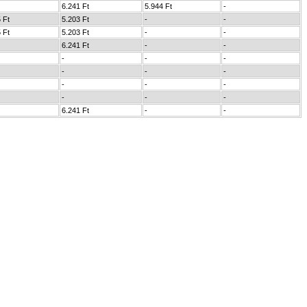
6.241 Ft
5.944 Ft
-
 Ft
5.203 Ft
-
-
 Ft
5.203 Ft
-
-
6.241 Ft
-
-
-
-
-
-
-
-
-
-
-
-
-
-
6.241 Ft
-
-