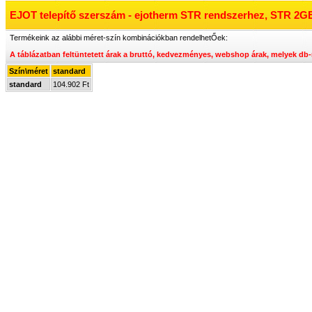
EJOT telepítő szerszám - ejotherm STR rendszerhez, STR 2G
Termékeink az alábbi méret-szín kombinációkban rendelhetŐek:
A táblázatban feltüntetett árak a bruttó, kedvezményes, webshop árak, melyek
db-
Szín\méret
standard
standard
104.902 Ft