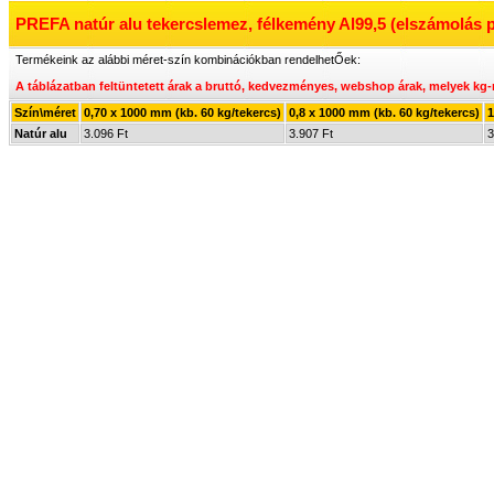
PREFA natúr alu tekercslemez, félkemény Al99,5 (elszámolás 
Termékeink az alábbi méret-szín kombinációkban rendelhetŐek:
A táblázatban feltüntetett árak a bruttó, kedvezményes, webshop árak, melyek
kg-
Szín\méret
0,70 x 1000 mm (kb. 60 kg/tekercs)
0,8 x 1000 mm (kb. 60 kg/tekercs)
1
Natúr alu
3.096 Ft
3.907 Ft
3