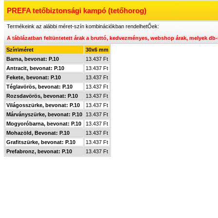
PREFA tetőbiztonsági kampó (tetőhorog)
Termékeink az alábbi méret-szín kombinációkban rendelhetŐek:
A táblázatban feltüntetett árak a bruttó, kedvezményes, webshop árak, melyek
db-
Szín\méret
30x6 mm
Barna, bevonat: P.10
13.437 Ft
Antracit, bevonat: P.10
13.437 Ft
Fekete, bevonat: P.10
13.437 Ft
Téglavörös, bevonat: P.10
13.437 Ft
Rozsdavörös, bevonat: P.10
13.437 Ft
Világosszürke, bevonat: P.10
13.437 Ft
Márványszürke, bevonat: P.10
13.437 Ft
Mogyoróbarna, bevonat: P.10
13.437 Ft
Mohazöld, Bevonat: P.10
13.437 Ft
Grafitszürke, bevonat: P.10
13.437 Ft
Prefabronz, bevonat: P.10
13.437 Ft