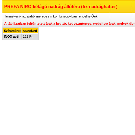
PREFA NIRO kétágú nadrág állóférc (fix nadrághafter)
Termékeink az alábbi méret-szín kombinációkban rendelhetŐek:
A táblázatban feltüntetett árak a bruttó, kedvezményes, webshop árak, melyek
db-
Szín\méret
standard
INOX acél
129 Ft