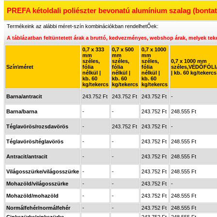
PREFA kétoldali poliészter bevonatú alumínium szalag (bontatl
Termékeink az alábbi méret-szín kombinációkban rendelhetŐek:
A táblázatban feltüntetett árak a bruttó, kedvezményes, webshop árak, melyek
tek
0,7 x 333
0,7 x 500
0,7 x 1000
mm
mm
mm
széles,
széles,
széles,
0,7 x 1000 mm
Szín\méret
fólia
fólia
fólia
széles,VÉDŐFÓL
nélkül |
nélkül |
nélkül |
| kb. 60 kg/tekercs
kb. 60
kb. 60
kb. 60
kg/tekercs
kg/tekercs
kg/tekercs
Barna/antracit
243.752 Ft
243.752 Ft
243.752 Ft
-
Barna/barna
-
-
243.752 Ft
248.555 Ft
Téglavörös/rozsdavörös
-
243.752 Ft
243.752 Ft
-
Téglavörös/téglavörös
-
-
243.752 Ft
248.555 Ft
Antracit/antracit
-
-
243.752 Ft
248.555 Ft
Világosszürke/világosszürke
-
-
243.752 Ft
248.555 Ft
Mohazöld/világosszürke
-
-
243.752 Ft
-
Mohazöld/mohazöld
-
-
243.752 Ft
248.555 Ft
Normálfehér/normálfehér
-
-
243.752 Ft
248.555 Ft