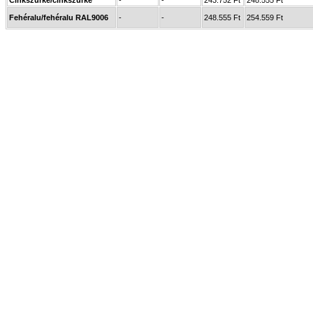
Cinkszürke/cinkszürke
-
-
243.752 Ft
248.555 Ft
Fehéralu/fehéralu RAL9006
-
-
248.555 Ft
254.559 Ft