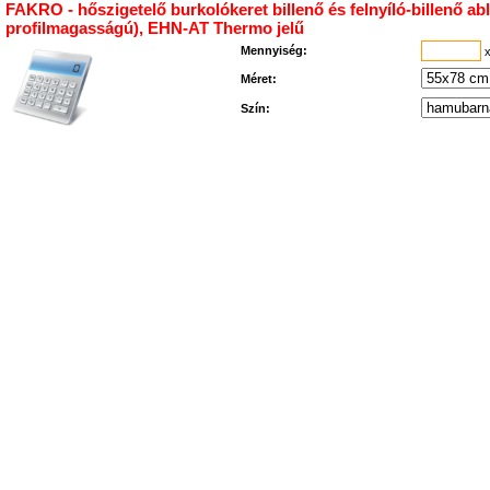
FAKRO - hőszigetelő burkolókeret billenő és felnyíló-billenő
profilmagasságú), EHN-AT Thermo jelű
Mennyiség:
x
Méret:
Szín: