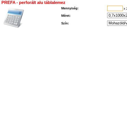
PREFA - perforált alu táblalemez
Mennyiség:
x 
Méret:
Szín: