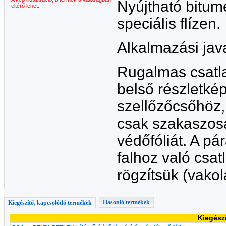
Nyújtható bitu
eltérő lehet.
speciális flízen.
Alkalmazási jav
Rugalmas csatla
belső részletké
szellőzőcsőhöz,
csak szakaszosan
védőfóliát. A pá
falhoz való csat
rögzítsük (vakolá
Hasonló termékek
Kiegészítő, kapcsolódó termékek
Kiegész