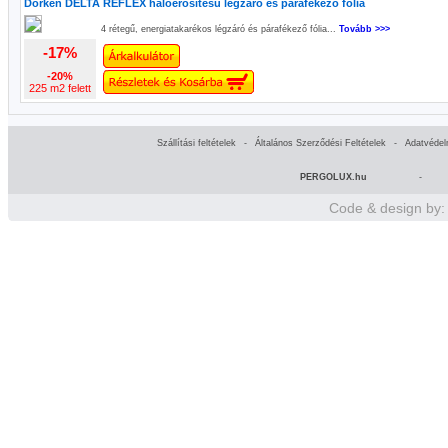
Dörken DELTA REFLEX hálóerősítésű légzáró és párafékező fólia
4 rétegű, energiatakarékos légzáró és párafékező fólia...
Tovább >>>
-17%
-20%
225 m2 felett
Szállítási feltételek
-
Általános Szerződési Feltételek
-
Adatvédel
PERGOLUX.hu
-
Code & design by: