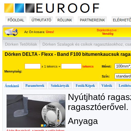
Bejelentkezve :
Az Ön kosara:
Üres!
Vendég
Dörken Tetőfóliák
Dörken Szalagok és csíkok ragasztásokhoz, cs
Dörken DELTA - Flexx - Band F100 bitumenkaucsuk raga
x 1 tekercs
=
tekercs
Méret:
Mennyiség:
Szín:
Paraméterek
Színkártyák
Fotók/Képek
Videók
Letöltés
Áttekintő
Nyútjható ragas
ragasztóerővel.
Anyaga
A kép illusztráció, a termék a valóságban